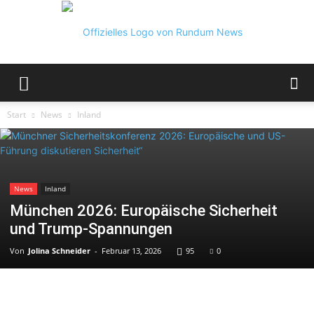
Rundum
Start
News
Inland
News
News
Inland
München 2026: Europäische Sicherheit
und Trump-Spannungen
Von
Jolina Schneider
-
Februar 13, 2026
95
0