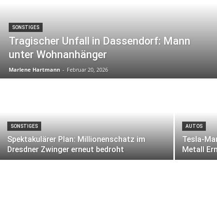
SONSTIGES
Tragischer Unfall in Dassendorf: Mann
unter Wohnanhänger
Marlene Hartmann
-
Februar 20, 2026
SONSTIGES
AUTOS
Spektakulärer Plan: Millionenschatz im
Tesla-Man
Dresdner Zwinger erneut bedroht
Metall Er