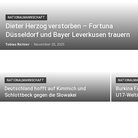
NATIONALMANNSCHAFT
Dieter Herzog verstorben – Fortuna
Düsseldorf und Bayer Leverkusen trauern
Tobias Richter
-
November 20, 2025
NATIONALMANNSCHAFT
NATIONALM
Deutschland hofft auf Kimmich und
Burkina F
Schlottbeck gegen die Slowakei
U17-Welt