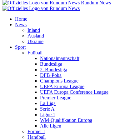
Rundum News
Home
News
Inland
Ausland
Ukraine
Sport
Fußball
Nationalmannschaft
Bundesliga
2. Bundesliga
DFB-Poka
Champions League
UEFA Europa League
UEFA Europa Conference League
Premier League
La Liga
Serie A
Ligue 1
WM-Qualifikation Europa
Alle Ligen
Formel 1
Handball