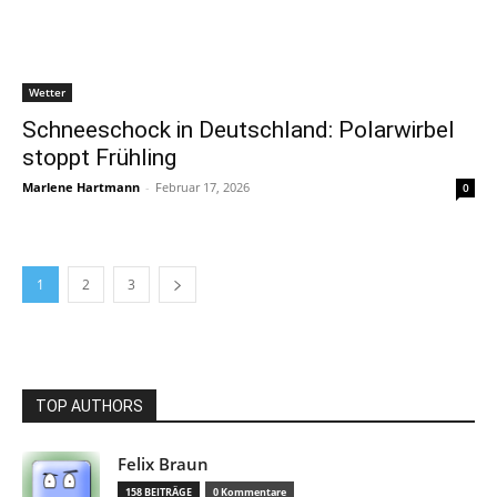
Wetter
Schneeschock in Deutschland: Polarwirbel
stoppt Frühling
Marlene Hartmann
-
Februar 17, 2026
0
1
2
3
TOP AUTHORS
Felix Braun
158 BEITRÄGE
0 Kommentare