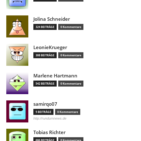
Jolina Schneider
324 BEITRÄGE
0 Kommentare
LeonieKrueger
308 BEITRÄGE
0 Kommentare
Marlene Hartmann
542 BEITRÄGE
0 Kommentare
samirqo07
5 BEITRÄGE
0 Kommentare
http://rundumnews.de
Tobias Richter
606 BEITRÄGE
0 Kommentare