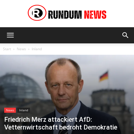
Rundum
Start
News
Inland
News
News
Inland
Friedrich Merz attackiert AfD:
Vetternwirtschaft bedroht Demokratie