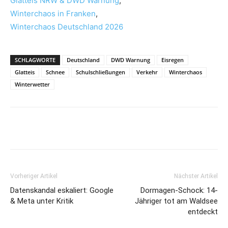
Glatteis NRW & DWD Warnung
,
Winterchaos in Franken
,
Winterchaos Deutschland 2026
SCHLAGWORTE
Deutschland
DWD Warnung
Eisregen
Glatteis
Schnee
Schulschließungen
Verkehr
Winterchaos
Winterwetter
Vorheriger Artikel
Nächster Artikel
Datenskandal eskaliert: Google
Dormagen-Schock: 14-
& Meta unter Kritik
Jähriger tot am Waldsee
entdeckt