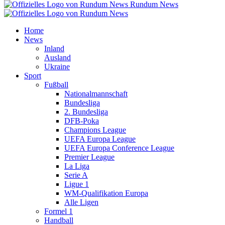
Rundum News
Home
News
Inland
Ausland
Ukraine
Sport
Fußball
Nationalmannschaft
Bundesliga
2. Bundesliga
DFB-Poka
Champions League
UEFA Europa League
UEFA Europa Conference League
Premier League
La Liga
Serie A
Ligue 1
WM-Qualifikation Europa
Alle Ligen
Formel 1
Handball