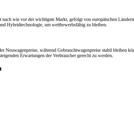
a ist nach wie vor der wichtigste Markt, gefolgt von europäischen Lä
- und Hybridtechnologie, um wettbewerbsfähig zu bleiben.
r Neuwagenpreise, während Gebrauchtwagenpreise stabil bleiben könnt
n steigenden Erwartungen der Verbraucher gerecht zu werden.
n