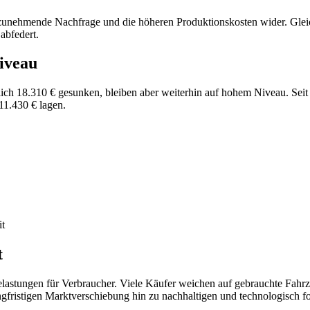
 zunehmende Nachfrage und die höheren Produktionskosten wider. Gleic
abfedert.
iveau
lich 18.310 € gesunken, bleiben aber weiterhin auf hohem Niveau. Sei
11.430 € lagen.
it
t
elastungen für Verbraucher. Viele Käufer weichen auf gebrauchte Fahr
gfristigen Marktverschiebung hin zu nachhaltigen und technologisch for