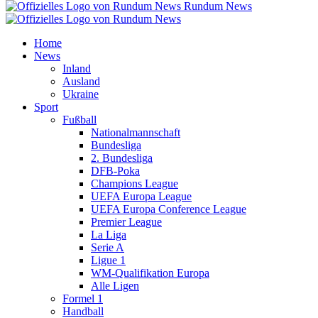
Rundum News
Home
News
Inland
Ausland
Ukraine
Sport
Fußball
Nationalmannschaft
Bundesliga
2. Bundesliga
DFB-Poka
Champions League
UEFA Europa League
UEFA Europa Conference League
Premier League
La Liga
Serie A
Ligue 1
WM-Qualifikation Europa
Alle Ligen
Formel 1
Handball