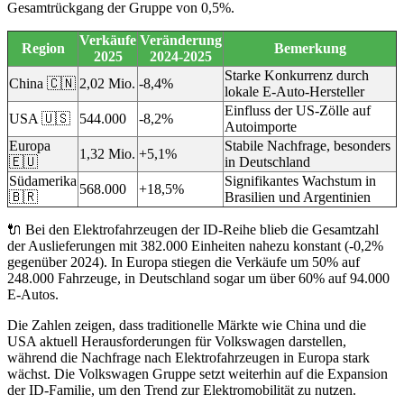
Gesamtrückgang der Gruppe von 0,5%.
Verkäufe
Veränderung
Region
Bemerkung
2025
2024-2025
Starke Konkurrenz durch
China 🇨🇳
2,02 Mio.
-8,4%
lokale E-Auto-Hersteller
Einfluss der US-Zölle auf
USA 🇺🇸
544.000
-8,2%
Autoimporte
Europa
Stabile Nachfrage, besonders
1,32 Mio.
+5,1%
🇪🇺
in Deutschland
Südamerika
Signifikantes Wachstum in
568.000
+18,5%
🇧🇷
Brasilien und Argentinien
🔌 Bei den Elektrofahrzeugen der ID-Reihe blieb die Gesamtzahl
der Auslieferungen mit 382.000 Einheiten nahezu konstant (-0,2%
gegenüber 2024). In Europa stiegen die Verkäufe um 50% auf
248.000 Fahrzeuge, in Deutschland sogar um über 60% auf 94.000
E-Autos.
Die Zahlen zeigen, dass traditionelle Märkte wie China und die
USA aktuell Herausforderungen für Volkswagen darstellen,
während die Nachfrage nach Elektrofahrzeugen in Europa stark
wächst. Die Volkswagen Gruppe setzt weiterhin auf die Expansion
der ID-Familie, um den Trend zur Elektromobilität zu nutzen.