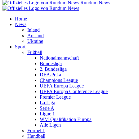
Rundum News
Home
News
Inland
Ausland
Ukraine
Sport
Fußball
Nationalmannschaft
Bundesliga
2. Bundesliga
DFB-Poka
Champions League
UEFA Europa League
UEFA Europa Conference League
Premier League
La Liga
Serie A
Ligue 1
WM-Qualifikation Europa
Alle Ligen
Formel 1
Handball