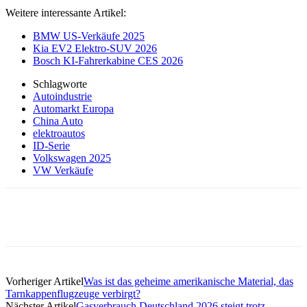
Weitere interessante Artikel:
BMW US-Verkäufe 2025
Kia EV2 Elektro-SUV 2026
Bosch KI-Fahrerkabine CES 2026
Schlagworte
Autoindustrie
Automarkt Europa
China Auto
elektroautos
ID-Serie
Volkswagen 2025
VW Verkäufe
Vorheriger Artikel
Was ist das geheime amerikanische Material, das
Tarnkappenflugzeuge verbirgt?
Nächster Artikel
Gasverbrauch Deutschland 2026 steigt trotz