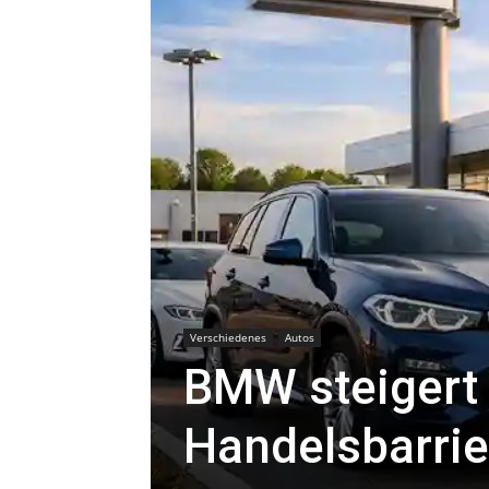
Verschiedenes
Autos
BMW steigert 
Handelsbarri