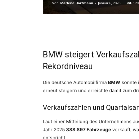
Von
Marlene Hartmann
-
Januar 6, 2026
129
BMW steigert Verkaufszah
Rekordniveau
Die deutsche Automobilfirma
BMW
konnte i
erneut steigern und erreichte damit zum dri
Verkaufszahlen und Quartalsa
Laut einer Mitteilung des Unternehmens a
Jahr 2025
388.897 Fahrzeuge
verkauft, w
entspricht.