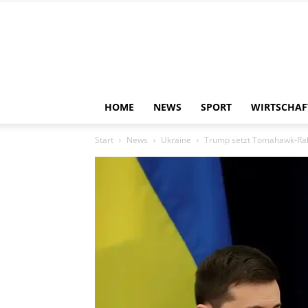
HOME
NEWS
SPORT
WIRTSCHAF
Start
News
Ukraine
Trump setzt Tomahawk-Rake