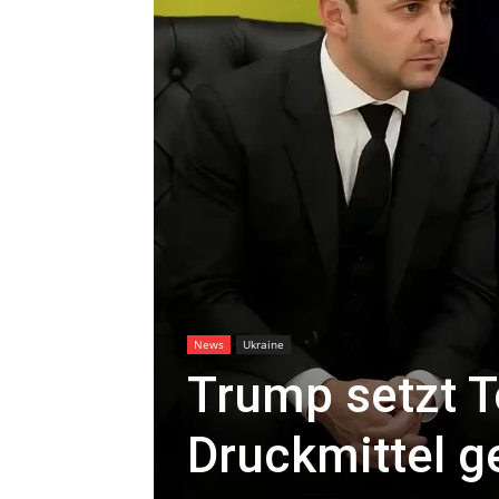
News
Ukraine
Trump setzt 
Druckmittel g