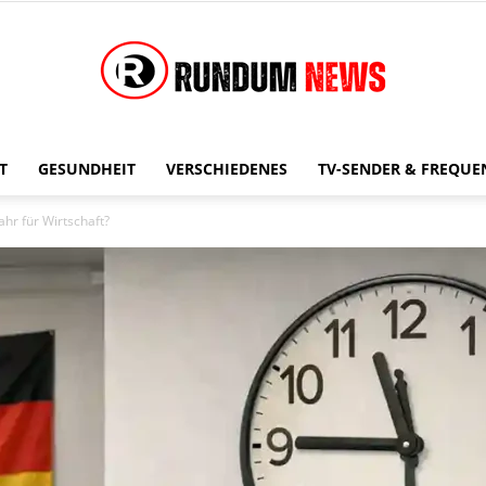
T
GESUNDHEIT
VERSCHIEDENES
TV-SENDER & FREQUE
Rundum
hr für Wirtschaft?
News