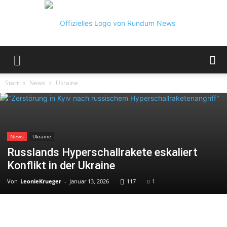
Rundum
Start
News
Ukraine
News
News
Ukraine
Russlands Hyperschallrakete eskaliert
Konflikt in der Ukraine
Von
LeonieKrueger
-
Januar 13, 2026
117
1