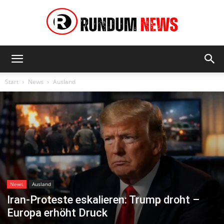
Rundum
Start
News
Ausland
News
News
Ausland
Iran-Proteste eskalieren: Trump droht –
Europa erhöht Druck