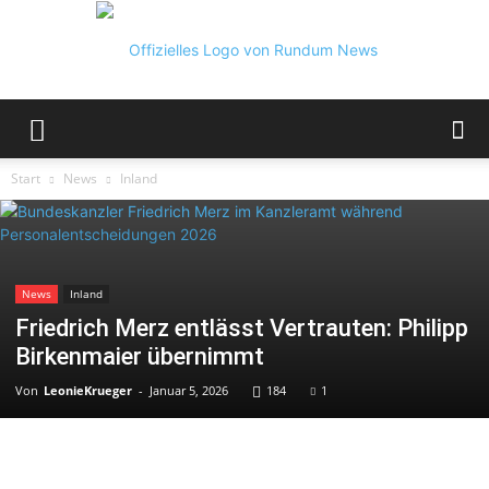
Rundum
Start
News
Inland
News
News
Inland
Friedrich Merz entlässt Vertrauten: Philipp
Birkenmaier übernimmt
Von
LeonieKrueger
-
Januar 5, 2026
184
1