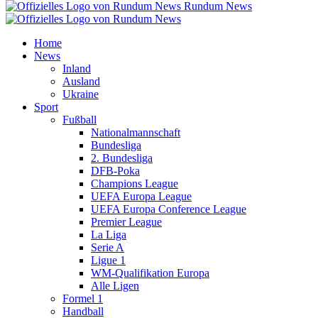
Rundum News
Home
News
Inland
Ausland
Ukraine
Sport
Fußball
Nationalmannschaft
Bundesliga
2. Bundesliga
DFB-Poka
Champions League
UEFA Europa League
UEFA Europa Conference League
Premier League
La Liga
Serie A
Ligue 1
WM-Qualifikation Europa
Alle Ligen
Formel 1
Handball