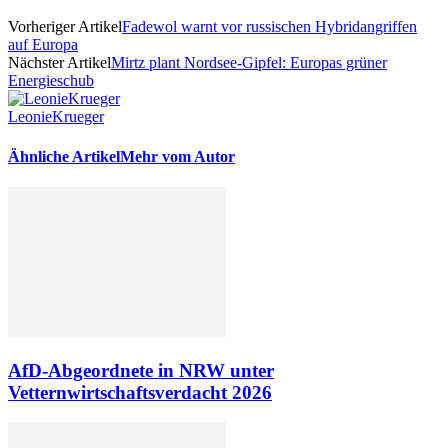
Vorheriger Artikel
Fadewol warnt vor russischen Hybridangriffen
auf Europa
Nächster Artikel
Mirtz plant Nordsee-Gipfel: Europas grüner
Energieschub
LeonieKrueger
Ähnliche Artikel
Mehr vom Autor
AfD-Abgeordnete in NRW unter
Vetternwirtschaftsverdacht 2026