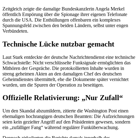
Zeitgleich zeigte die damalige Bundeskanzlerin Angela Merkel
öffentlich Empörung über die Spionage ihrer eigenen Telefonate
durch die USA. Die Enthüllungen offenbaren ein komplexes
Spannungsfeld zwischen den beiden Ländern, selbst unter engen
Verbündeten.
Technische Lücke nutzbar gemacht
Laut Stark entdeckte der deutsche Nachrichtendienst eine technische
Schwachstelle: Nicht verschlüsselte Funksignale ermöglichten das
Mithören der Gespräche. Die protokollierten Inhalte wurden in
streng geheimen Akten an den damaligen Chef des deutschen
Geheimdienstes übermittelt, ehe die Dokumente später vernichtet
wurden, um die Spuren der Operation zu beseitigen.
Offizielle Relativierung: „Nur Zufall“
Um den Skandal abzumildern, zitierte die Washington Post einen
ehemaligen hochrangigen deutschen Beamten: Die Aufzeichnungen
seien kein gezielter Angriff auf den Präsidenten gewesen, sondern
ein „zufälliger Fang“ während regulärer Funküberwachung.
Dennoch zirkulierten die Berichte damals innerhalb des