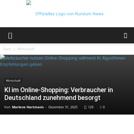
Rundum
Start
Wirtschaft
News
Wirtschaft
KI im Online-Shopping: Verbraucher in
Deutschland zunehmend besorgt
Von
Marlene Hartmann
-
Dezember 31, 2025
129
0