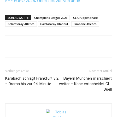
EHF EURO 2026: Überblick zur Vorrunde
SCHLAGWORTE
Champions League 2026
CL Gruppenphase
Galatasaray Atlético
Galatasaray Istanbul
Simeone Atletico
Vorheriger Artikel
Nächster Artikel
Karabach schlägt Frankfurt 3:2
Bayern München marschiert
– Drama bis zur 94. Minute
weiter – Kane entscheidet CL-
Duell