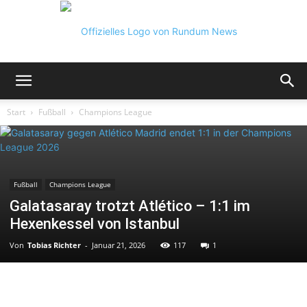
Rundum
Start
Fußball
Champions League
News
Fußball
Champions League
Galatasaray trotzt Atlético – 1:1 im
Hexenkessel von Istanbul
Von
Tobias Richter
-
Januar 21, 2026
117
1