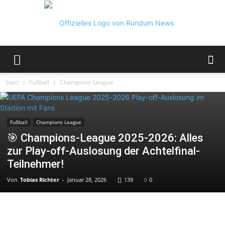
Rundum
Start
Fußball
Champions League
News
Fußball
Champions League
🎯 Champions-League 2025-2026: Alles
zur Play-off-Auslosung der Achtelfinal-
Teilnehmer!
Von
Tobias Richter
-
Januar 28, 2026
139
0