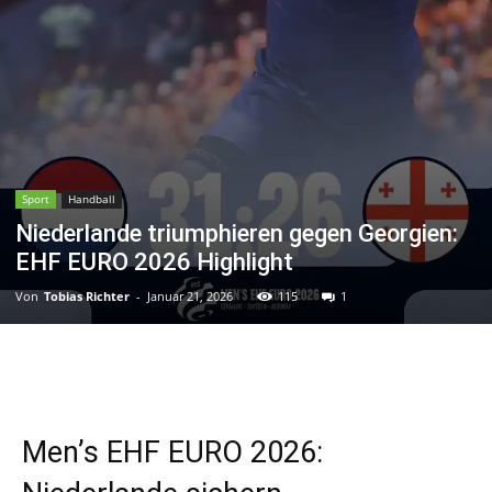
Sport
Handball
Niederlande triumphieren gegen Georgien:
EHF EURO 2026 Highlight
Von
Tobias Richter
-
Januar 21, 2026
115
1
Men’s EHF EURO 2026: