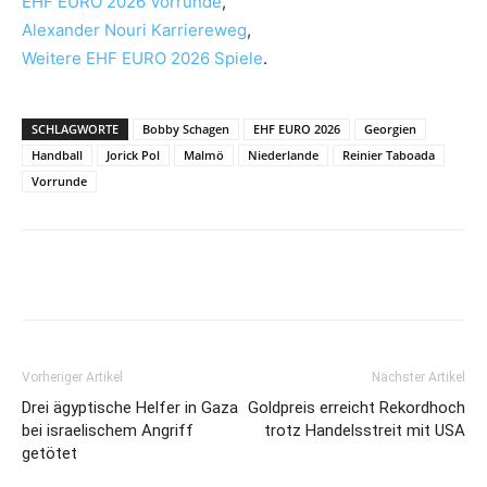
EHF EURO 2026 Vorrunde
,
Alexander Nouri Karriereweg
,
Weitere EHF EURO 2026 Spiele
.
SCHLAGWORTE
Bobby Schagen
EHF EURO 2026
Georgien
Handball
Jorick Pol
Malmö
Niederlande
Reinier Taboada
Vorrunde
Vorheriger Artikel
Nächster Artikel
Drei ägyptische Helfer in Gaza
Goldpreis erreicht Rekordhoch
bei israelischem Angriff
trotz Handelsstreit mit USA
getötet