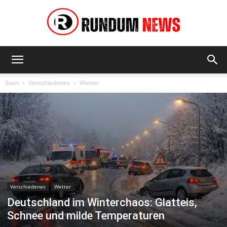
Rundum
Start
Verschiedenes
Wetter
News
Verschiedenes
Wetter
Deutschland im Winterchaos: Glatteis,
Schnee und milde Temperaturen