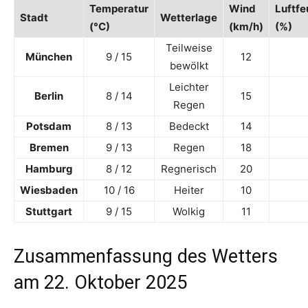
Temperatur
Wind
Luftfe
Stadt
Wetterlage
(°C)
(km/h)
(%)
Teilweise
München
9 / 15
12
bewölkt
Leichter
Berlin
8 / 14
15
Regen
Potsdam
8 / 13
Bedeckt
14
Bremen
9 / 13
Regen
18
Hamburg
8 / 12
Regnerisch
20
Wiesbaden
10 / 16
Heiter
10
Stuttgart
9 / 15
Wolkig
11
Zusammenfassung des Wetters
am 22. Oktober 2025