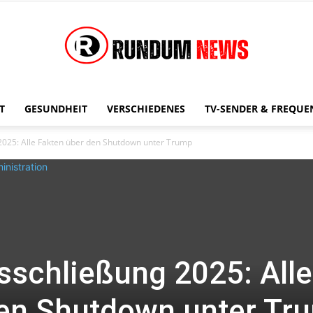
T
GESUNDHEIT
VERSCHIEDENES
TV-SENDER & FREQUE
Rundum
025: Alle Fakten über den Shutdown unter Trump
News
schließung 2025: Alle
den Shutdown unter Tr