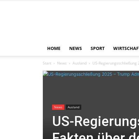
HOME
NEWS
SPORT
WIRTSCHAF
Start
News
Ausland
US-Regierungsschließung 2
News
Ausland
US-Regierungs
Fakten über 