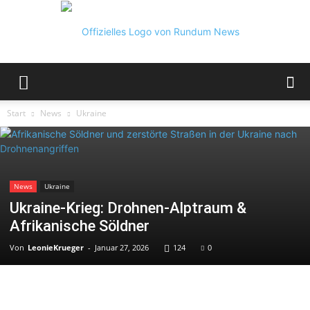
Rundum
Start
News
Ukraine
News
News
Ukraine
Ukraine-Krieg: Drohnen-Alptraum &
Afrikanische Söldner
Von
LeonieKrueger
-
Januar 27, 2026
124
0