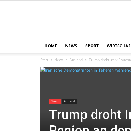
HOME
NEWS
SPORT
WIRTSCHAF
Start
News
Ausland
Trump droht Iran: Protes
News
Ausland
Trump droht I
Region an de