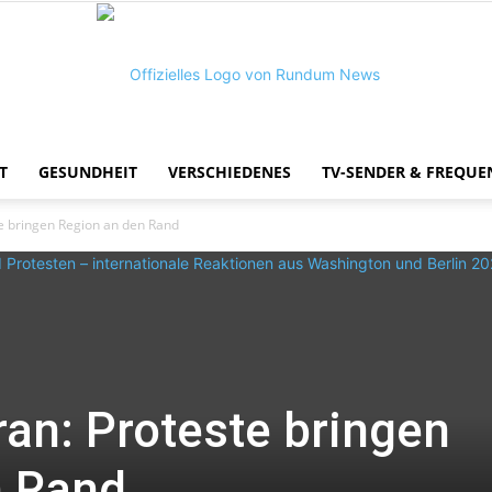
T
GESUNDHEIT
VERSCHIEDENES
TV-SENDER & FREQUE
Rundum
te bringen Region an den Rand
News
ran: Proteste bringen
n Rand