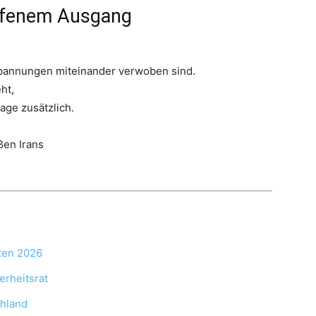
offenem Ausgang
Spannungen miteinander verwoben sind.
ht,
age zusätzlich.
ßen Irans
.
ten 2026
erheitsrat
chland