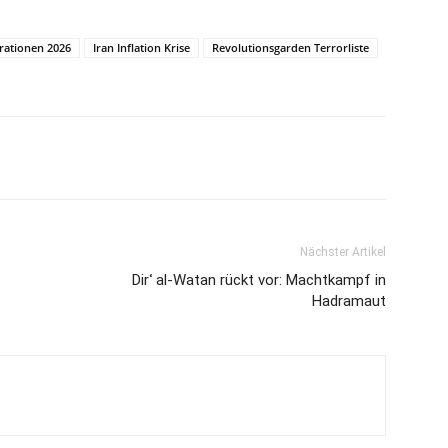
rationen 2026
Iran Inflation Krise
Revolutionsgarden Terrorliste
Nächster Artikel
Dirʿ al-Watan rückt vor: Machtkampf in
Hadramaut