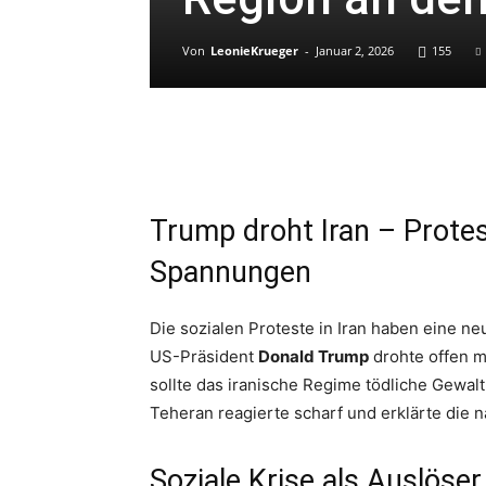
Von
LeonieKrueger
-
Januar 2, 2026
155
Trump droht Iran – Protes
Spannungen
Die sozialen Proteste in Iran haben eine neu
US-Präsident
Donald Trump
drohte offen m
sollte das iranische Regime tödliche Gewa
Teheran reagierte scharf und erklärte die na
Soziale Krise als Auslöser