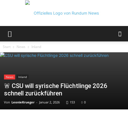
Rundum
Start
News
Inland
News
News
Inland
🚨 CSU will syrische Flüchtlinge 2026
schnell zurückführen
Von
LeonieKrueger
-
Januar 2, 2026
153
0