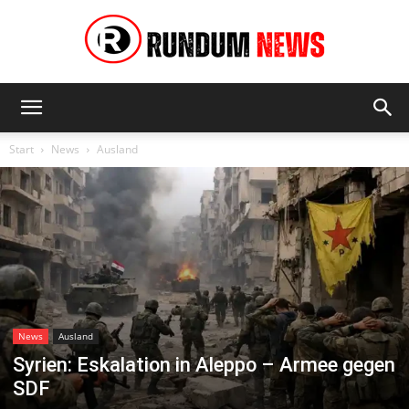
Rundum
Start
News
Ausland
News
News
Ausland
Syrien: Eskalation in Aleppo – Armee gegen
SDF