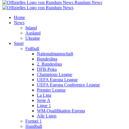
Rundum News
Home
News
Inland
Ausland
Ukraine
Sport
Fußball
Nationalmannschaft
Bundesliga
2. Bundesliga
DFB-Poka
Champions League
UEFA Europa League
UEFA Europa Conference League
Premier League
La Liga
Serie A
Ligue 1
WM-Qualifikation Europa
Alle Ligen
Formel 1
Handball