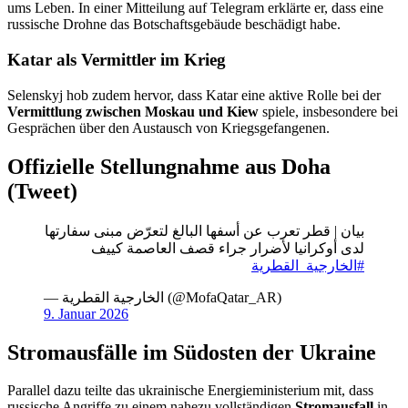
ums Leben. In einer Mitteilung auf Telegram erklärte er, dass eine
russische Drohne das Botschaftsgebäude beschädigt habe.
Katar als Vermittler im Krieg
Selenskyj hob zudem hervor, dass Katar eine aktive Rolle bei der
Vermittlung zwischen Moskau und Kiew
spiele, insbesondere bei
Gesprächen über den Austausch von Kriegsgefangenen.
Offizielle Stellungnahme aus Doha
(Tweet)
بيان | قطر تعرب عن أسفها البالغ لتعرّض مبنى سفارتها
لدى أوكرانيا لأضرار جراء قصف العاصمة كييف
#الخارجية_القطرية
— الخارجية القطرية (@MofaQatar_AR)
9. Januar 2026
Stromausfälle im Südosten der Ukraine
Parallel dazu teilte das ukrainische Energieministerium mit, dass
russische Angriffe zu einem nahezu vollständigen
Stromausfall
in