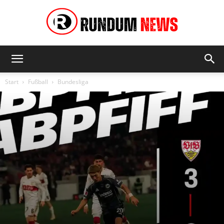
Rundum
Start
Fußball
Bundesliga
News