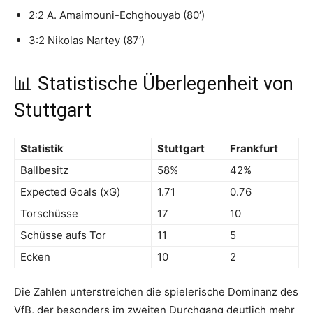
2:2 A. Amaimouni-Echghouyab (80′)
3:2 Nikolas Nartey (87′)
📊 Statistische Überlegenheit von
Stuttgart
Statistik
Stuttgart
Frankfurt
Ballbesitz
58%
42%
Expected Goals (xG)
1.71
0.76
Torschüsse
17
10
Schüsse aufs Tor
11
5
Ecken
10
2
Die Zahlen unterstreichen die spielerische Dominanz des
VfB, der besonders im zweiten Durchgang deutlich mehr