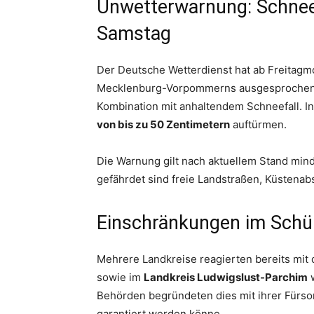
Unwetterwarnung: Schne
Samstag
Der Deutsche Wetterdienst hat ab Freitag
Mecklenburg-Vorpommerns ausgesprochen. 
Kombination mit anhaltendem Schneefall. I
von bis zu 50 Zentimetern
auftürmen.
Die Warnung gilt nach aktuellem Stand mi
gefährdet sind freie Landstraßen, Küstenab
Einschränkungen im Schül
Mehrere Landkreise reagierten bereits mit
sowie im
Landkreis Ludwigslust-Parchim
w
Behörden begründeten dies mit ihrer Fürsor
garantiert werden könne.