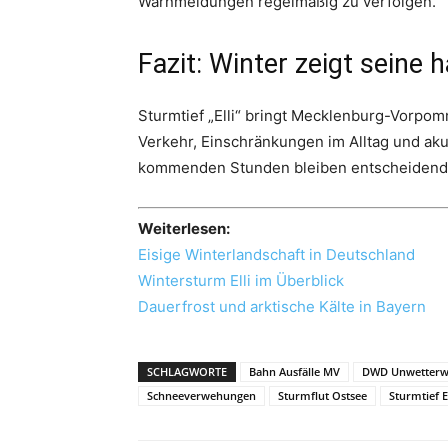
Warnmeldungen regelmäßig zu verfolgen.
Fazit: Winter zeigt seine 
Sturmtief „Elli“ bringt Mecklenburg-Vorpo
Verkehr, Einschränkungen im Alltag und aku
kommenden Stunden bleiben entscheidend – 
Weiterlesen:
Eisige Winterlandschaft in Deutschland
Wintersturm Elli im Überblick
Dauerfrost und arktische Kälte in Bayern
SCHLAGWORTE
Bahn Ausfälle MV
DWD Unwetterw
Schneeverwehungen
Sturmflut Ostsee
Sturmtief El