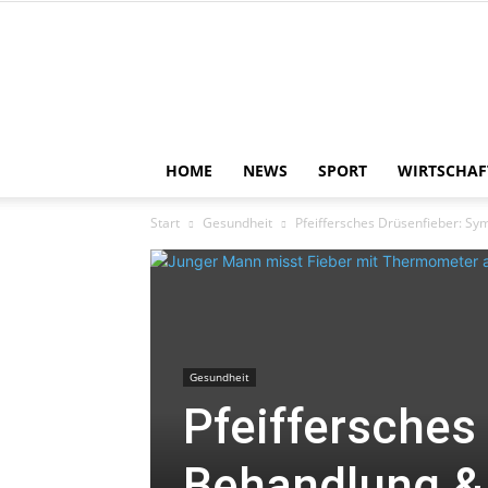
HOME
NEWS
SPORT
WIRTSCHAF
Start
Gesundheit
Pfeiffersches Drüsenfieber: Sy
Gesundheit
Pfeiffersches
Behandlung & 