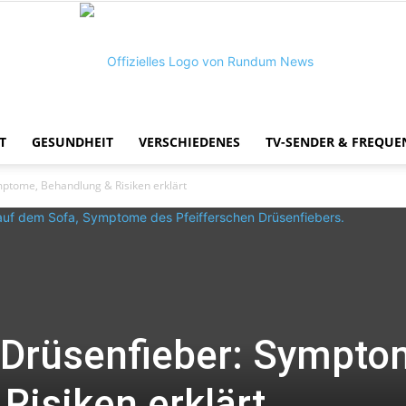
T
GESUNDHEIT
VERSCHIEDENES
TV-SENDER & FREQUE
Rundum
mptome, Behandlung & Risiken erklärt
News
 Drüsenfieber: Sympto
Risiken erklärt