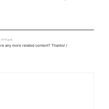
11:11 p.m.
here any more related content? Thanks! /