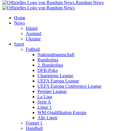
Rundum News
Home
News
Inland
Ausland
Ukraine
Sport
Fußball
Nationalmannschaft
Bundesliga
2. Bundesliga
DFB-Poka
Champions League
UEFA Europa League
UEFA Europa Conference League
Premier League
La Liga
Serie A
Ligue 1
WM-Qualifikation Europa
Alle Ligen
Formel 1
Handball