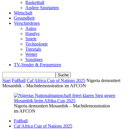
Basketball
Andere Sportarten
Wirtschaft
Gesundheit
Verschiedenes
Autos
Handys
Spiele
Technologie
Tutorials
Wetter
Sonstiges
TV-Sender & Frequenzen
Start
Fußball
Caf Africa Cup of Nations 2025
Nigeria demontiert
Mosambik – Machtdemonstration im AFCON
Nigeria demontiert Mosambik – Machtdemonstration
im AFCON
Fußball
Caf Africa Cup of Nations 2025