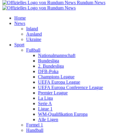
Rundum News
Home
News
Inland
Ausland
Ukraine
Sport
Fußball
Nationalmannschaft
Bundesliga
2. Bundesliga
DFB-Poka
Champions League
UEFA Europa League
UEFA Europa Conference League
Premier League
La Liga
Serie A
Ligue 1
WM-Qualifikation Europa
Alle Ligen
Formel 1
Handball