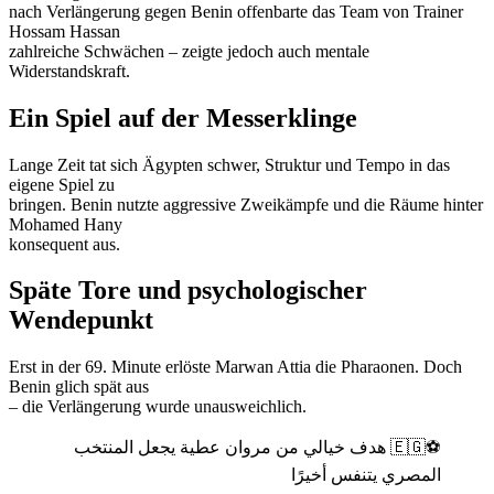
nach Verlängerung gegen Benin offenbarte das Team von Trainer
Hossam Hassan
zahlreiche Schwächen – zeigte jedoch auch mentale
Widerstandskraft.
Ein Spiel auf der Messerklinge
Lange Zeit tat sich Ägypten schwer, Struktur und Tempo in das
eigene Spiel zu
bringen. Benin nutzte aggressive Zweikämpfe und die Räume hinter
Mohamed Hany
konsequent aus.
Späte Tore und psychologischer
Wendepunkt
Erst in der 69. Minute erlöste Marwan Attia die Pharaonen. Doch
Benin glich spät aus
– die Verlängerung wurde unausweichlich.
⚽️🇪🇬 هدف خيالي من مروان عطية يجعل المنتخب
المصري يتنفس أخيرًا