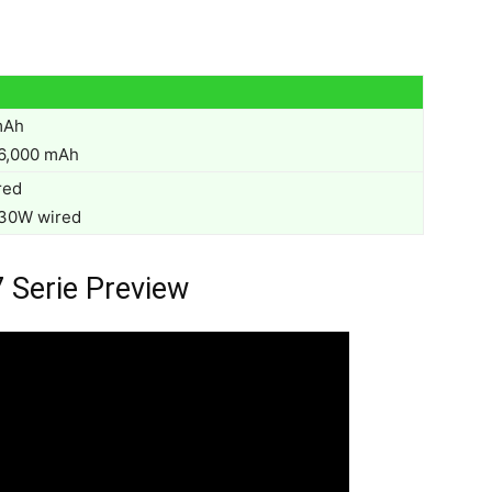
mAh
6,000 mAh
red
 30W wired
 Serie Preview