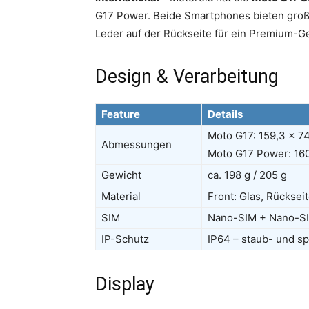
G17 Power. Beide Smartphones bieten groß
Leder auf der Rückseite für ein Premium-G
Design & Verarbeitung
Feature
Details
Moto G17: 159,3 x 7
Abmessungen
Moto G17 Power: 160
Gewicht
ca. 198 g / 205 g
Material
Front: Glas, Rücksei
SIM
Nano-SIM + Nano-S
IP-Schutz
IP64 – staub- und s
Display