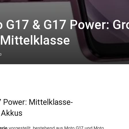
o G17 & G17 Power: Gr
 Mittelklasse
0
Power: Mittelklasse-
 Akkus
erie
vorgestellt, bestehend aus Moto G17 und Moto