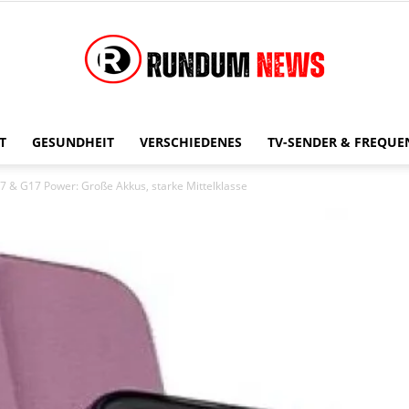
T
GESUNDHEIT
VERSCHIEDENES
TV-SENDER & FREQUE
Rundum
 & G17 Power: Große Akkus, starke Mittelklasse
News