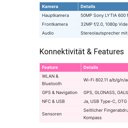
Kamera
Details
Hauptkamera
50MP Sony LYTIA 600 f/
Frontkamera
32MP f/2.0, 1080p Vid
Audio
Stereolautsprecher mit
Konnektivität & Features
Feature
Details
WLAN &
Wi-Fi 802.11 a/b/g/n/a
Bluetooth
GPS & Navigation
GPS, GLONASS, GALI
NFC & USB
Ja, USB Type-C, OTG
Seitlicher Fingerabdr
Sensoren
Kompass