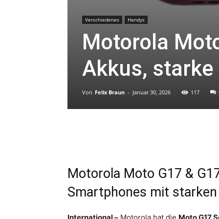
Verschiedenes
Handys
Motorola Mot
Akkus, starke
Von
Felix Braun
-
Januar 30, 2026
117
Motorola Moto G17 & G17 
Smartphones mit starken
International –
Motorola hat die
Moto G17 S