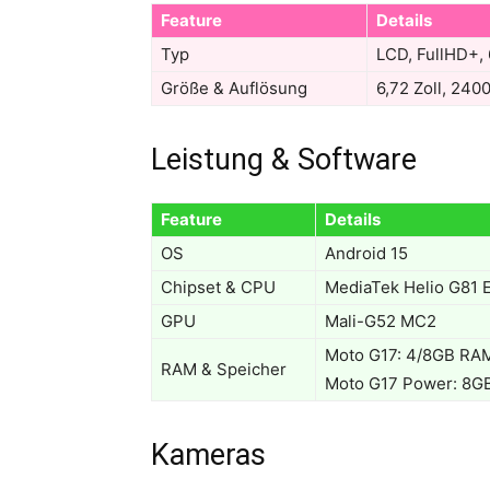
Feature
Details
Typ
LCD, FullHD+, 
Größe & Auflösung
6,72 Zoll, 240
Leistung & Software
Feature
Details
OS
Android 15
Chipset & CPU
MediaTek Helio G81 
GPU
Mali-G52 MC2
Moto G17: 4/8GB RAM
RAM & Speicher
Moto G17 Power: 8GB
Kameras