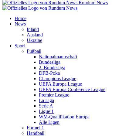
Rundum News
Home
News
Inland
Ausland
Ukraine
Sport
Fußball
Nationalmannschaft
Bundesliga
2. Bundesliga
DFB-Poka
Champions League
UEFA Europa League
UEFA Europa Conference League
Premier League
La Liga
Serie A
Ligue 1
WM-Qualifikation Europa
Alle Ligen
Formel 1
Handball