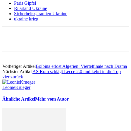
Paris Gipfel
Russland Ukraine
Sicherheitsgarantien Ukraine
ukraine krieg
Vorheriger Artikel
Bolbina erlöst Algerien: Viertelfinale nach Drama
Nächster Artikel
AS Rom schlägt Lecce 2:0 und kehrt in die Top
vier zurück
LeonieKrueger
Ähnliche Artikel
Mehr vom Autor