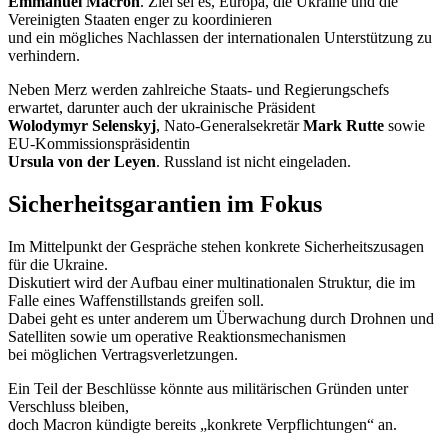
Emmanuel Macron
. Ziel sei es, Europa, die Ukraine und die
Vereinigten Staaten enger zu koordinieren
und ein mögliches Nachlassen der internationalen Unterstützung zu
verhindern.
Neben Merz werden zahlreiche Staats- und Regierungschefs
erwartet, darunter auch der ukrainische Präsident
Wolodymyr Selenskyj
, Nato-Generalsekretär
Mark Rutte
sowie
EU-Kommissionspräsidentin
Ursula von der Leyen
. Russland ist nicht eingeladen.
Sicherheitsgarantien im Fokus
Im Mittelpunkt der Gespräche stehen konkrete Sicherheitszusagen
für die Ukraine.
Diskutiert wird der Aufbau einer multinationalen Struktur, die im
Falle eines Waffenstillstands greifen soll.
Dabei geht es unter anderem um Überwachung durch Drohnen und
Satelliten sowie um operative Reaktionsmechanismen
bei möglichen Vertragsverletzungen.
Ein Teil der Beschlüsse könnte aus militärischen Gründen unter
Verschluss bleiben,
doch Macron kündigte bereits „konkrete Verpflichtungen“ an.