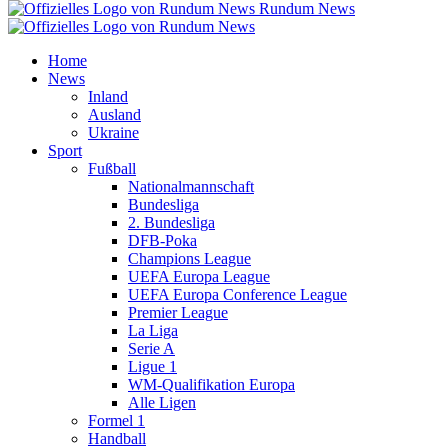
Rundum News
Home
News
Inland
Ausland
Ukraine
Sport
Fußball
Nationalmannschaft
Bundesliga
2. Bundesliga
DFB-Poka
Champions League
UEFA Europa League
UEFA Europa Conference League
Premier League
La Liga
Serie A
Ligue 1
WM-Qualifikation Europa
Alle Ligen
Formel 1
Handball