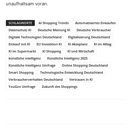
unaufhaltsam voran.
SCHLAGWORTE
AI Shopping Trends
Automatisiertes Einkaufen
Datenschutz KI
Deutsche Meinung KI
Deutsche Verbraucher
Digitale Technologien Deutschland
Digitalisierung Deutschland
Einkauf mit KI
EU Investition KI
KI Akzeptanz
KI im Alltag
KI im Supermarkt
KI Shopping
KI und Wirtschaft
künstliche intelligenz
Künstliche Intelligenz 2025
Künstliche Intelligenz Umfrage
Online Shopping Deutschland
Smart Shopping
Technologische Entwicklung Deutschland
Verbraucherverhalten Deutschland
Vertrauen in KI
YouGov Umfrage
Zukunft des Shoppings