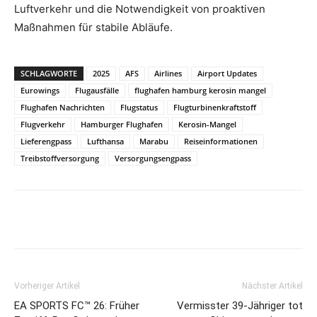
Luftverkehr und die Notwendigkeit von proaktiven
Maßnahmen für stabile Abläufe.
SCHLAGWORTE
2025
AFS
Airlines
Airport Updates
Eurowings
Flugausfälle
flughafen hamburg kerosin mangel
Flughafen Nachrichten
Flugstatus
Flugturbinenkraftstoff
Flugverkehr
Hamburger Flughafen
Kerosin-Mangel
Lieferengpass
Lufthansa
Marabu
Reiseinformationen
Treibstoffversorgung
Versorgungsengpass
Vorheriger Artikel
Nächster Artikel
EA SPORTS FC™ 26: Früher
Vermisster 39-Jähriger tot