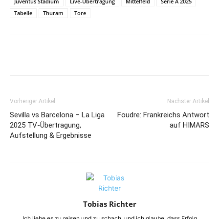
Juventus Stadium
Live-Übertragung
Mittelfeld
Serie A 2025
Tabelle
Thuram
Tore
Vorheriger Artikel
Nächster Artikel
Sevilla vs Barcelona – La Liga
Foudre: Frankreichs Antwort
2025 TV-Übertragung,
auf HIMARS
Aufstellung & Ergebnisse
Tobias Richter
Ich liebe es zu reisen und zu schach, und ich glaube, dass Erfolg