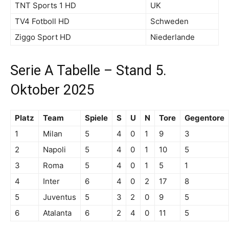
TNT Sports 1 HD
UK
TV4 Fotboll HD
Schweden
Ziggo Sport HD
Niederlande
Serie A Tabelle – Stand 5.
Oktober 2025
Platz
Team
Spiele
S
U
N
Tore
Gegentore
1
Milan
5
4
0
1
9
3
2
Napoli
5
4
0
1
10
5
3
Roma
5
4
0
1
5
1
4
Inter
6
4
0
2
17
8
5
Juventus
5
3
2
0
9
5
6
Atalanta
6
2
4
0
11
5