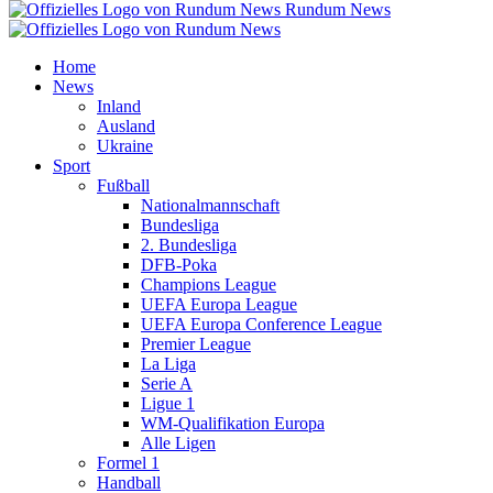
Rundum News
Home
News
Inland
Ausland
Ukraine
Sport
Fußball
Nationalmannschaft
Bundesliga
2. Bundesliga
DFB-Poka
Champions League
UEFA Europa League
UEFA Europa Conference League
Premier League
La Liga
Serie A
Ligue 1
WM-Qualifikation Europa
Alle Ligen
Formel 1
Handball