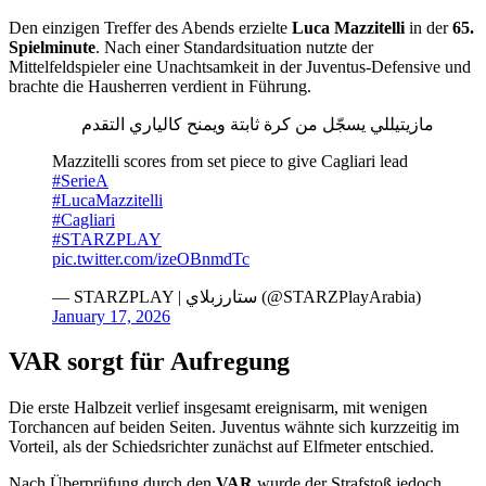
Den einzigen Treffer des Abends erzielte
Luca Mazzitelli
in der
65.
Spielminute
. Nach einer Standardsituation nutzte der
Mittelfeldspieler eine Unachtsamkeit in der Juventus-Defensive und
brachte die Hausherren verdient in Führung.
مازيتيللي يسجّل من كرة ثابتة ويمنح كالياري التقدم
Mazzitelli scores from set piece to give Cagliari lead
#SerieA
#LucaMazzitelli
#Cagliari
#STARZPLAY
pic.twitter.com/izeOBnmdTc
— STARZPLAY | ستارزبلاي (@STARZPlayArabia)
January 17, 2026
VAR sorgt für Aufregung
Die erste Halbzeit verlief insgesamt ereignisarm, mit wenigen
Torchancen auf beiden Seiten. Juventus wähnte sich kurzzeitig im
Vorteil, als der Schiedsrichter zunächst auf Elfmeter entschied.
Nach Überprüfung durch den
VAR
wurde der Strafstoß jedoch