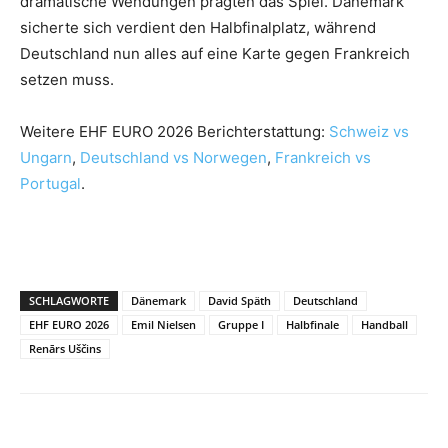
dramatische Wendungen prägten das Spiel. Dänemark
sicherte sich verdient den Halbfinalplatz, während
Deutschland nun alles auf eine Karte gegen Frankreich
setzen muss.
Weitere EHF EURO 2026 Berichterstattung:
Schweiz vs
Ungarn
,
Deutschland vs Norwegen
,
Frankreich vs
Portugal
.
SCHLAGWORTE
Dänemark
David Späth
Deutschland
EHF EURO 2026
Emil Nielsen
Gruppe I
Halbfinale
Handball
Renārs Uščins