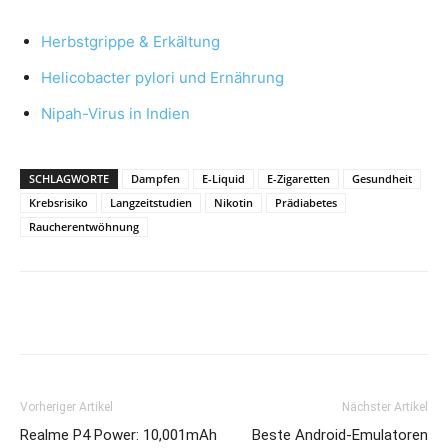
Herbstgrippe & Erkältung
Helicobacter pylori und Ernährung
Nipah-Virus in Indien
SCHLAGWORTE
Dampfen
E-Liquid
E-Zigaretten
Gesundheit
Krebsrisiko
Langzeitstudien
Nikotin
Prädiabetes
Raucherentwöhnung
Vorheriger Artikel
Nächster Artikel
Realme P4 Power: 10,001mAh
Beste Android-Emulatoren