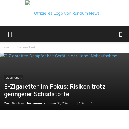
Rundum
Start
Gesundheit
News
Gesundheit
E-Zigaretten im Fokus: Risiken trotz
geringerer Schadstoffe
Von
Marlene Hartmann
-
Januar 30, 2026
107
0