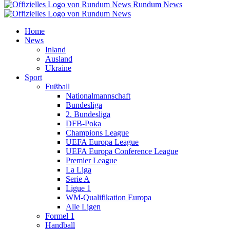
Rundum News
Home
News
Inland
Ausland
Ukraine
Sport
Fußball
Nationalmannschaft
Bundesliga
2. Bundesliga
DFB-Poka
Champions League
UEFA Europa League
UEFA Europa Conference League
Premier League
La Liga
Serie A
Ligue 1
WM-Qualifikation Europa
Alle Ligen
Formel 1
Handball