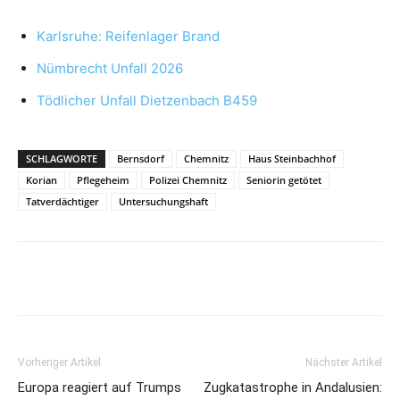
Karlsruhe: Reifenlager Brand
Nümbrecht Unfall 2026
Tödlicher Unfall Dietzenbach B459
SCHLAGWORTE
Bernsdorf
Chemnitz
Haus Steinbachhof
Korian
Pflegeheim
Polizei Chemnitz
Seniorin getötet
Tatverdächtiger
Untersuchungshaft
Vorheriger Artikel
Nächster Artikel
Europa reagiert auf Trumps
Zugkatastrophe in Andalusien: