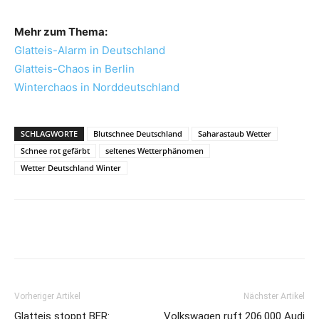
Mehr zum Thema:
Glatteis-Alarm in Deutschland
Glatteis-Chaos in Berlin
Winterchaos in Norddeutschland
SCHLAGWORTE
Blutschnee Deutschland
Saharastaub Wetter
Schnee rot gefärbt
seltenes Wetterphänomen
Wetter Deutschland Winter
Vorheriger Artikel
Nächster Artikel
Glatteis stoppt BER:
Volkswagen ruft 206.000 Audi