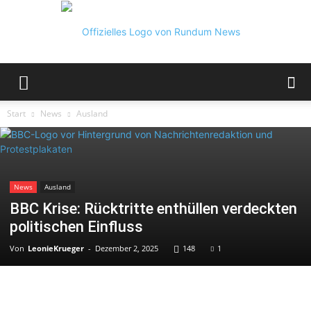
Rundum
Start
News
Ausland
News
News
Ausland
BBC Krise: Rücktritte enthüllen verdeckten
politischen Einfluss
Von
LeonieKrueger
-
Dezember 2, 2025
148
1