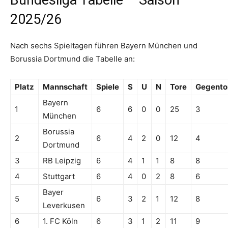
2025/26
Nach sechs Spieltagen führen Bayern München und
Borussia Dortmund die Tabelle an:
Platz
Mannschaft
Spiele
S
U
N
Tore
Gegento
Bayern
1
6
6
0
0
25
3
München
Borussia
2
6
4
2
0
12
4
Dortmund
3
RB Leipzig
6
4
1
1
8
8
4
Stuttgart
6
4
0
2
8
6
Bayer
5
6
3
2
1
12
8
Leverkusen
6
1. FC Köln
6
3
1
2
11
9