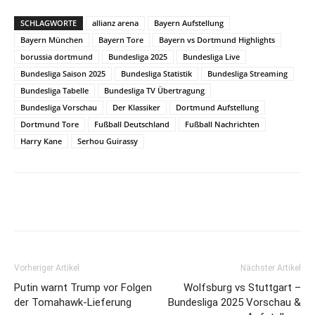
SCHLAGWORTE
allianz arena
Bayern Aufstellung
Bayern München
Bayern Tore
Bayern vs Dortmund Highlights
borussia dortmund
Bundesliga 2025
Bundesliga Live
Bundesliga Saison 2025
Bundesliga Statistik
Bundesliga Streaming
Bundesliga Tabelle
Bundesliga TV Übertragung
Bundesliga Vorschau
Der Klassiker
Dortmund Aufstellung
Dortmund Tore
Fußball Deutschland
Fußball Nachrichten
Harry Kane
Serhou Guirassy
Vorheriger Artikel
Nächster Artikel
Putin warnt Trump vor Folgen
Wolfsburg vs Stuttgart –
der Tomahawk-Lieferung
Bundesliga 2025 Vorschau &