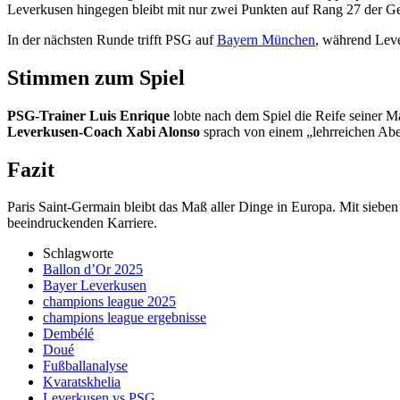
Leverkusen hingegen bleibt mit nur zwei Punkten auf Rang 27 der Ge
In der nächsten Runde trifft PSG auf
Bayern München
, während Leve
Stimmen zum Spiel
PSG-Trainer Luis Enrique
lobte nach dem Spiel die Reife seiner M
Leverkusen-Coach Xabi Alonso
sprach von einem „lehrreichen Abe
Fazit
Paris Saint-Germain bleibt das Maß aller Dinge in Europa. Mit sieben
beeindruckenden Karriere.
Schlagworte
Ballon d’Or 2025
Bayer Leverkusen
champions league 2025
champions league ergebnisse
Dembélé
Doué
Fußballanalyse
Kvaratskhelia
Leverkusen vs PSG