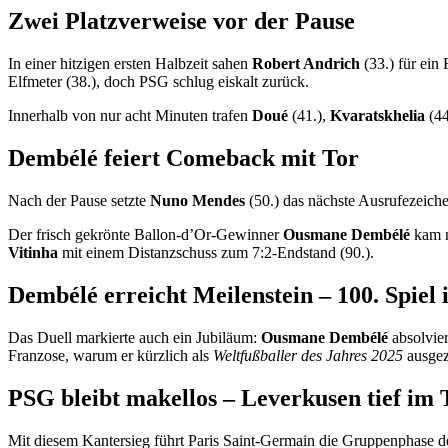
Zwei Platzverweise vor der Pause
In einer hitzigen ersten Halbzeit sahen
Robert Andrich
(33.) für ein
Elfmeter (38.), doch PSG schlug eiskalt zurück.
Innerhalb von nur acht Minuten trafen
Doué
(41.),
Kvaratskhelia
(44
Dembélé feiert Comeback mit Tor
Nach der Pause setzte
Nuno Mendes
(50.) das nächste Ausrufezeich
Der frisch gekrönte Ballon-d’Or-Gewinner
Ousmane Dembélé
kam n
Vitinha
mit einem Distanzschuss zum 7:2-Endstand (90.).
Dembélé erreicht Meilenstein – 100. Spiel
Das Duell markierte auch ein Jubiläum:
Ousmane Dembélé
absolvier
Franzose, warum er kürzlich als
Weltfußballer des Jahres 2025
ausgez
PSG bleibt makellos – Leverkusen tief im 
Mit diesem Kantersieg führt Paris Saint-Germain die Gruppenphase 