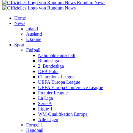
Rundum News
Home
News
Inland
Ausland
Ukraine
Sport
Fußball
Nationalmannschaft
Bundesliga
2. Bundesliga
DFB-Poka
Champions League
UEFA Europa League
UEFA Europa Conference League
Premier League
La Liga
Serie A
Ligue 1
WM-Qualifikation Europa
Alle Ligen
Formel 1
Handball