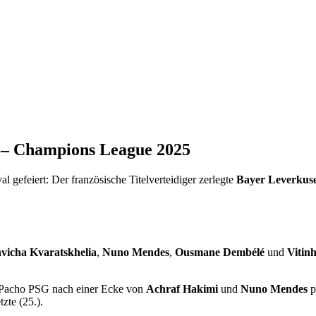
 – Champions League 2025
 gefeiert: Der französische Titelverteidiger zerlegte
Bayer Leverkus
vicha Kvaratskhelia
,
Nuno Mendes
,
Ousmane Dembélé
und
Vitin
n Pacho PSG nach einer Ecke von
Achraf Hakimi
und
Nuno Mendes
p
zte (25.).