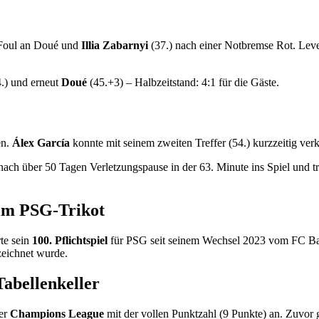
 Foul an Doué und
Illia Zabarnyi
(37.) nach einer Notbremse Rot. Leve
.) und erneut
Doué
(45.+3) – Halbzeitstand: 4:1 für die Gäste.
en.
Álex García
konnte mit seinem zweiten Treffer (54.) kurzzeitig verk
ach über 50 Tagen Verletzungspause in der 63. Minute ins Spiel und tra
 im PSG-Trikot
te sein
100. Pflichtspiel
für PSG seit seinem Wechsel 2023 vom FC Barce
eichnet wurde.
Tabellenkeller
der
Champions League
mit der vollen Punktzahl (9 Punkte) an. Zuvor