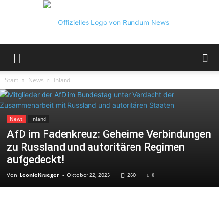
Rundum
Start
News
Inland
News
News
Inland
AfD im Fadenkreuz: Geheime Verbindungen
zu Russland und autoritären Regimen
aufgedeckt!
Von
LeonieKrueger
-
Oktober 22, 2025
260
0